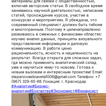
материалы для связей с общественностью,
включая авторские статьи. В свободное время
занимаюсь научной деятельностью, написание
статей, прохождение курсов, участие в
конкурсах и мероприятиях. Я убеждена, что
современный специалист должен быть гибким
и многогранным. Поэтому я целенаправленно
развиваюсь в смежных с финансами областях:
изучаю анализ данных, принципы визуального
представления информации и деловую
коммуникацию. В работе ценю
рациональность, ясность и нацеленность на
результат. Всегда открыта для сложных задач,
где можно применить аналитический склад
ума и научиться чему-то новому. Готова к
новым вызовам и интересным проектам! Email:
stepanovaelizaveta1006@gmail.com Телефон: +7
(967) 329-65-68 Локация: г. Краснодар
#
Аналитик
#
Бизнес-
аналитик
#
Бухгалтер
#
Экономист
#
Финансист