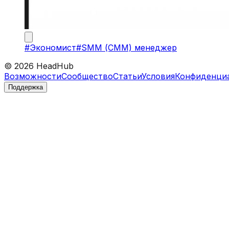
#
Экономист
#
SMM (СММ) менеджер
©
2026
HeadHub
Возможности
Сообщество
Статьи
Условия
Конфиденци
Поддержка