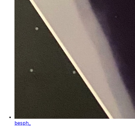
besph_