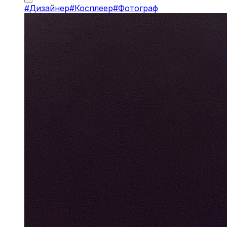
#
Дизайнер
#
Косплеер
#
Фотограф