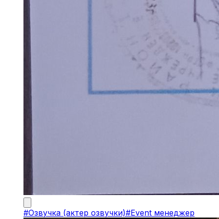
#
Озвучка (актер озвучки)
#
Event менеджер