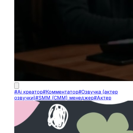
#
Ai креатор
#
Комментатор
#
Озвучка (актер
озвучки)
#
SMM (СММ) менеджер
#
Актер