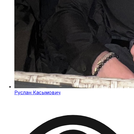
Руслан Касымович