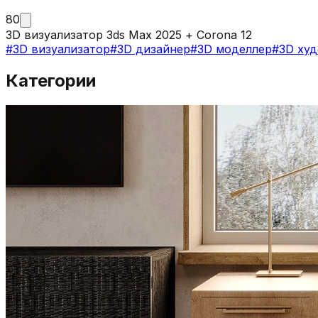
80
3D визуализатор 3ds Max 2025 + Corona 12
#
3D визуализатор
#
3D дизайнер
#
3D моделлер
#
3D ху
Категории