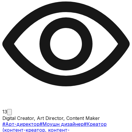
13
Digital Creator, Art Director, Content Maker
#
Арт-директор
#
Моушн дизайнер
#
Креатор
(контент-креатор, контент-