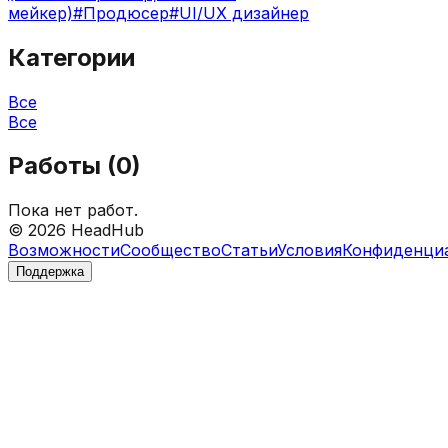
мейкер)
#
Продюсер
#
UI/UX дизайнер
Категории
Все
Все
Работы (
0
)
Пока нет работ.
©
2026
HeadHub
Возможности
Сообщество
Статьи
Условия
Конфиденци
Поддержка