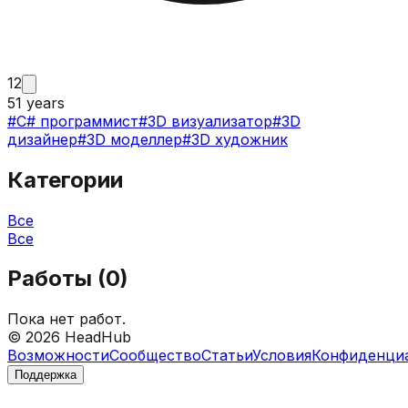
12
51 years
#
C# программист
#
3D визуализатор
#
3D
дизайнер
#
3D моделлер
#
3D художник
Категории
Все
Все
Работы (
0
)
Пока нет работ.
©
2026
HeadHub
Возможности
Сообщество
Статьи
Условия
Конфиденци
Поддержка