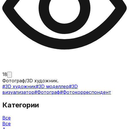
18
Фотограф/3D художник.
#
3D художник
#
3D моделлер
#
3D
визуализатор
#
Фотограф
#
Фотокорреспондент
Категории
Все
Все