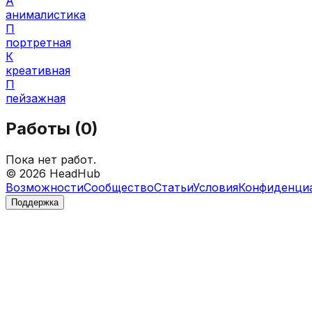
А
анималистика
П
портретная
К
креативная
П
пейзажная
Работы (
0
)
Пока нет работ.
©
2026
HeadHub
Возможности
Сообщество
Статьи
Условия
Конфиденци
Поддержка