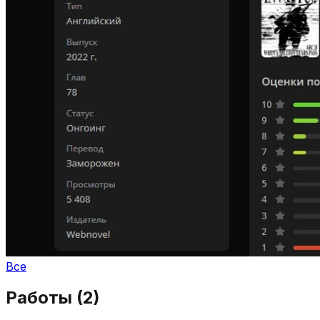
Все
Работы (
2
)