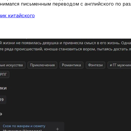
анимался письменным переводом с английского по ра
ик китайского