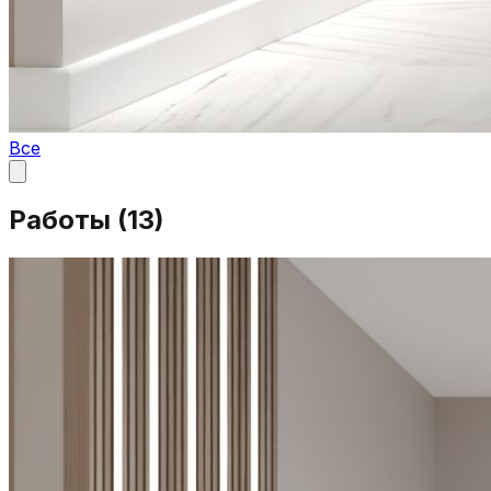
Все
Работы (
13
)