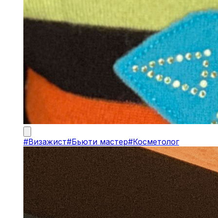
#
Визажист
#
Бьюти мастер
#
Косметолог