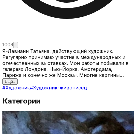
1003
Я-Лавиани Татьяна, действующий художник.
Регулярно принимаю участие в международных и
отечественных выставках. Мои работы побывали в
галереях Лондона, Нью-Йорка, Амстердама,
Парижа и конечно же Москвы. Многие картины
находятся в частных коллекциях. В моих работах
Ещё..
можно отыскать удивительные приемы
#
Художник
#
Художник-живописец
колористики и игры света и тени. Свой стиль
живописи я бы больше отнесла к символизму.
Категории