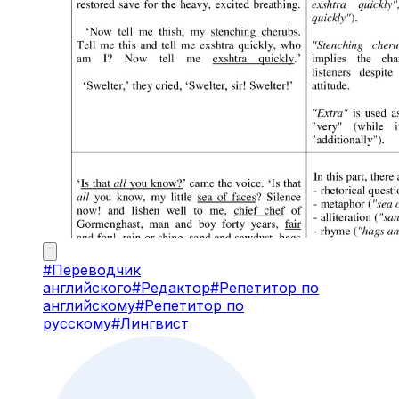
#
Переводчик
английского
#
Редактор
#
Репетитор по
английскому
#
Репетитор по
русскому
#
Лингвист