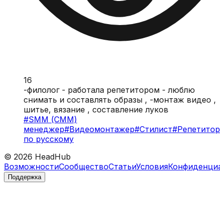
16
-филолог - работала репетитором - люблю
снимать и составлять образы , -монтаж видео ,
шитье, вязание , составление луков
#
SMM (СММ)
менеджер
#
Видеомонтажер
#
Стилист
#
Репетитор
по русскому
©
2026
HeadHub
Возможности
Сообщество
Статьи
Условия
Конфиденци
Поддержка