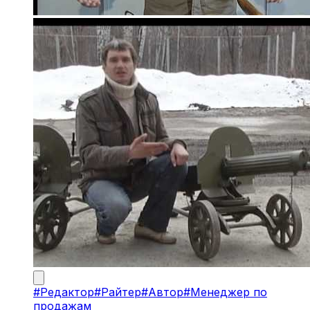
#
Редактор
#
Райтер
#
Автор
#
Менеджер по
продажам