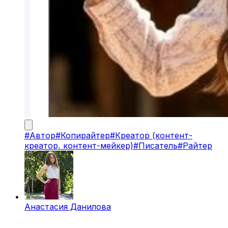
#
Автор
#
Копирайтер
#
Креатор (контент-
креатор, контент-мейкер)
#
Писатель
#
Райтер
Анастасия Данилова